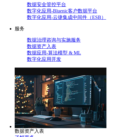
数据安全管控平台
数字化应用-Bluenic客户数据平台
数字化应用-云捷集成中间件（ESB）
服务
数据治理咨询与实施服务
数据资产入表
数据应用-算法模型 & ML
数字化应用开发
数据资产入表